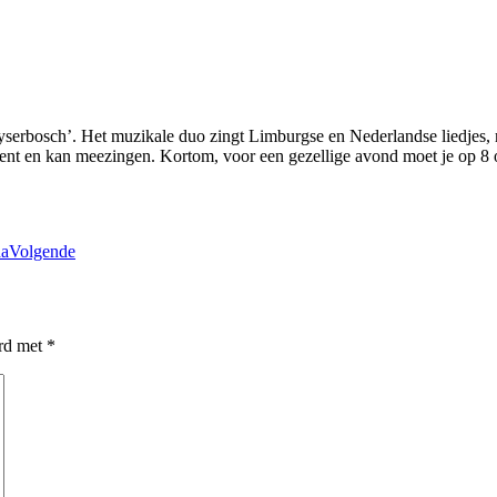
serbosch’. Het muzikale duo zingt Limburgse en Nederlandse liedjes, ma
n kent en kan meezingen. Kortom, voor een gezellige avond moet je op 8
ha
Volgende
erd met
*