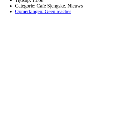
Tijdstip:
15:08
Categorie:
Café Sjengske
,
Nieuws
Opmerkingen:
Geen reacties