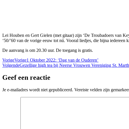
Lei Houben en Gert Gielen (met gitaar) zijn ‘De Troubadoers van Key
‘50/’60 van de vorige eeuw tot nú. Vooral liedjes, die bijna iederee
De aanvang is om 20.30 uur. De toegang is gratis.
Vorige
Vorige
1 Oktober 2022: ‘Dag van de Ouderen’
Volgende
Gezellige high tea bij Neerse Vrouwen Vereniging St. Mart
Geef een reactie
Je e-mailadres wordt niet gepubliceerd.
Vereiste velden zijn gemarke