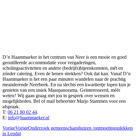
D’n Haammaeker in het centrum van Neer is een mooie en goed
geoutilleerde accommodatie voor vergaderingen,
scholingsactiviteiten en andere (bedrijfs)bijeenkomsten, mét en
zónder catering. Even de benen strekken? Ook dat kan. Vanaf D’n
Haammaeker is het een paar minuten wandelen naar de prachtig
meanderende Neerbeek. En na slechts een kwartiertje lopen kun je
genieten van een uniek Maaspanorama. Geïnteresseerd, méér
weten? Wij gaan graag met jou in gesprek over wensen en
mogelijkheden. Bel of mail beheerster Marjo Stammen voor een
afspraak.
T:
06 21 80 02 44
.
E:
info@haammaeker.nl
Vorige
Vorige
Onderzoek gemeenschapshuizen /ontmoetingsplekken
in Leudal