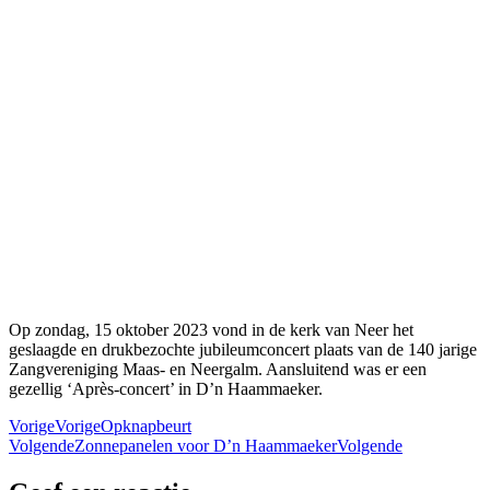
Op zondag, 15 oktober 2023 vond in de kerk van Neer het
geslaagde en drukbezochte jubileumconcert plaats van de 140 jarige
Zangvereniging Maas- en Neergalm. Aansluitend was er een
gezellig ‘Après-concert’ in D’n Haammaeker.
Vorige
Vorige
Opknapbeurt
Volgende
Zonnepanelen voor D’n Haammaeker
Volgende