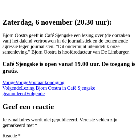
Zaterdag, 6 november (20.30 uur):
Bjorn Oostra geeft in Café Sjengske een lezing over (de oorzaken
van) het dalend vertrouwen in de journalistiek en de toenemende
agressie tegen journalisten: “Dit ondermijnt uiteindelijk onze
samenleving.” Bjorn Oostra is hoofdredacteur van De Limburger.
Café Sjengske is open vanaf 19.00 uur. De toegang is
gratis.
Vorige
Vorige
Vooraankondiging
Volgende
Lezing Bjorn Oostra in Café Sjengske
geannuleerd
Volgende
Geef een reactie
Je e-mailadres wordt niet gepubliceerd.
Vereiste velden zijn
gemarkeerd met
*
Reactie
*