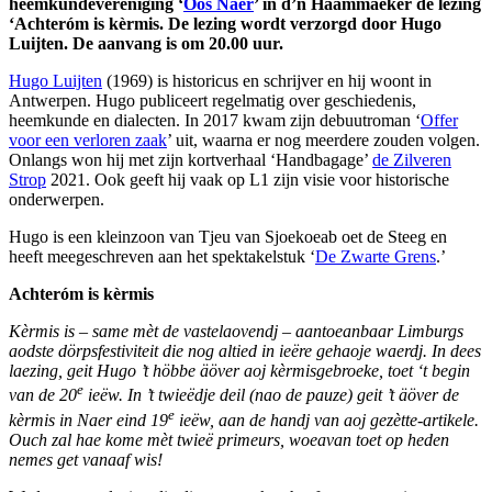
heemkundevereniging ‘
Oos Naer
’ in d’n Haammaeker de lezing
‘Achteróm is kèrmis. De lezing wordt verzorgd door Hugo
Luijten. De aanvang is om 20.00 uur.
Hugo Luijten
(1969) is historicus en schrijver en hij woont in
Antwerpen. Hugo publiceert regelmatig over geschiedenis,
heemkunde en dialecten. In 2017 kwam zijn debuutroman ‘
Offer
voor een verloren zaak
’ uit, waarna er nog meerdere zouden volgen.
Onlangs won hij met zijn kortverhaal ‘Handbagage’
de Zilveren
Strop
2021. Ook geeft hij vaak op L1 zijn visie voor historische
onderwerpen.
Hugo is een kleinzoon van Tjeu van Sjoekoeab oet de Steeg en
heeft meegeschreven aan het spektakelstuk ‘
De Zwarte Grens
.’
Achteróm is kèrmis
Kèrmis is – same mèt de vastelaovendj – aantoeanbaar Limburgs
aodste dörpsfestiviteit die nog altied in ieëre gehaoje waerdj. In dees
laezing, geit Hugo ’t höbbe äöver aoj kèrmisgebroeke, toet ‘t begin
e
van de 20
ieëw. In ’t twieëdje deil (nao de pauze) geit ’t äöver de
e
kèrmis in Naer eind 19
ieëw, aan de handj van aoj gezètte-artikele.
Ouch zal hae kome mèt twieë primeurs, woeavan toet op heden
nemes get vanaaf wis!