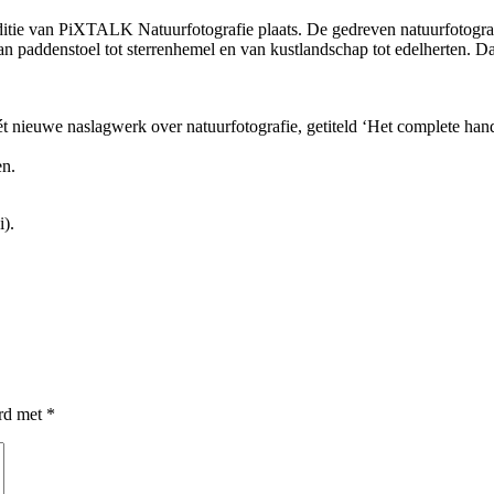
tie van PiXTALK Natuurfotografie plaats. De gedreven natuurfotogra
 van paddenstoel tot sterrenhemel en van kustlandschap tot edelherten. 
 nieuwe naslagwerk over natuurfotografie, getiteld ‘Het complete han
en.
i).
erd met
*