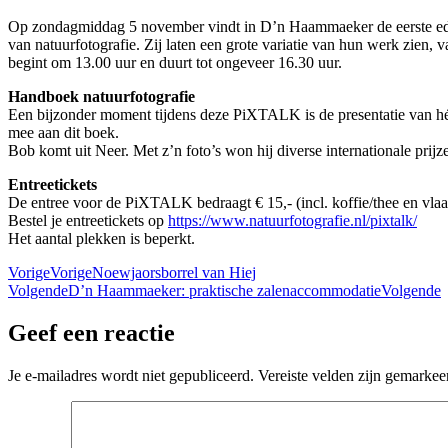
Op zondagmiddag 5 november vindt in D’n Haammaeker de eerste edi
van natuurfotografie. Zij laten een grote variatie van hun werk zien,
begint om 13.00 uur en duurt tot ongeveer 16.30 uur.
Handboek natuurfotografie
Een bijzonder moment tijdens deze PiXTALK is de presentatie van hét
mee aan dit boek.
Bob komt uit Neer. Met z’n foto’s won hij diverse internationale prijz
Entreetickets
De entree voor de PiXTALK bedraagt € 15,- (incl. koffie/thee en vlaa
Bestel je entreetickets op
https://www.natuurfotografie.nl/pixtalk/
Het aantal plekken is beperkt.
Vorige
Vorige
Noewjaorsborrel van Hiej
Volgende
D’n Haammaeker: praktische zalenaccommodatie
Volgende
Geef een reactie
Je e-mailadres wordt niet gepubliceerd.
Vereiste velden zijn gemarke