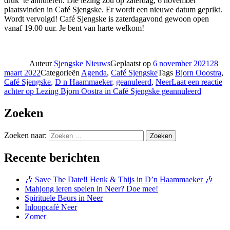
druk’ te annuleren. Die lezing zou op zaterdag, 6 november
plaatsvinden in Café Sjengske. Er wordt een nieuwe datum geprikt.
Wordt vervolgd! Café Sjengske is zaterdagavond gewoon open
vanaf 19.00 uur. Je bent van harte welkom!
Auteur
Sjengske Nieuws
Geplaatst op
6 november 2021
28
maart 2022
Categorieën
Agenda
,
Café Sjengske
Tags
Bjorn Ooostra
,
Café Sjengske
,
D n Haammaeker
,
geanuleerd
,
Neer
Laat een reactie
achter
op Lezing Bjorn Oostra in Café Sjengske geannuleerd
Zoeken
Zoeken naar:
Zoeken
Recente berichten
🎶 Save The Date‼️ Henk & Thijs in D’n Haammaeker 🎶
Mahjong leren spelen in Neer? Doe mee!
Spirituele Beurs in Neer
Inloopcafé Neer
Zomer