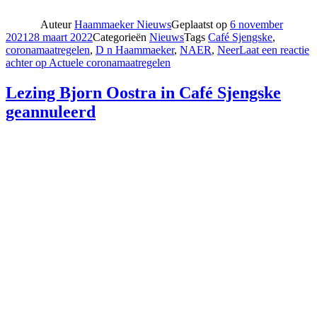
Auteur
Haammaeker Nieuws
Geplaatst op
6 november
2021
28 maart 2022
Categorieën
Nieuws
Tags
Café Sjengske
,
coronamaatregelen
,
D n Haammaeker
,
NAER
,
Neer
Laat een reactie
achter
op Actuele coronamaatregelen
Lezing Bjorn Oostra in Café Sjengske
geannuleerd