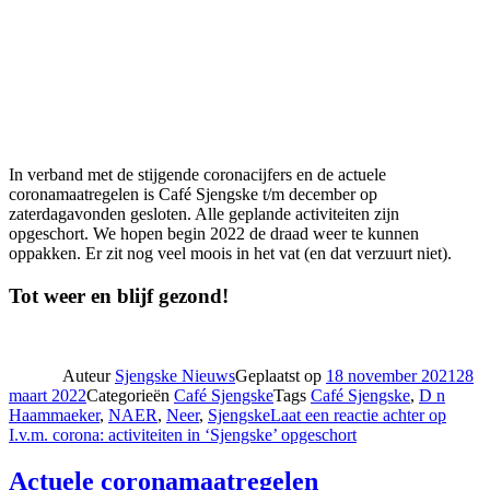
In verband met de stijgende coronacijfers en de actuele
coronamaatregelen is Café Sjengske t/m december op
zaterdagavonden gesloten. Alle geplande activiteiten zijn
opgeschort. We hopen begin 2022 de draad weer te kunnen
oppakken. Er zit nog veel moois in het vat (en dat verzuurt niet).
Tot weer en blijf gezond!
Auteur
Sjengske Nieuws
Geplaatst op
18 november 2021
28
maart 2022
Categorieën
Café Sjengske
Tags
Café Sjengske
,
D n
Haammaeker
,
NAER
,
Neer
,
Sjengske
Laat een reactie achter
op
I.v.m. corona: activiteiten in ‘Sjengske’ opgeschort
Actuele coronamaatregelen