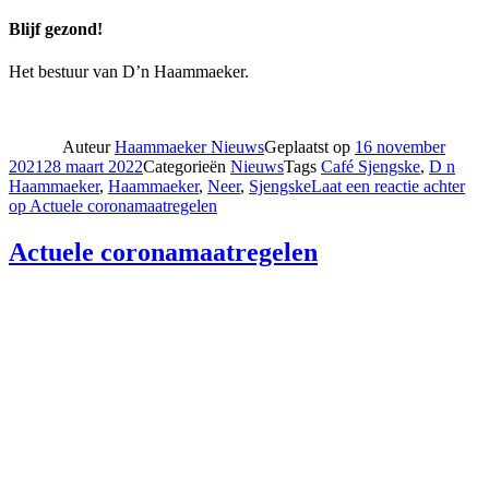
Blijf gezond!
Het bestuur van D’n Haammaeker.
Auteur
Haammaeker Nieuws
Geplaatst op
16 november
2021
28 maart 2022
Categorieën
Nieuws
Tags
Café Sjengske
,
D n
Haammaeker
,
Haammaeker
,
Neer
,
Sjengske
Laat een reactie achter
op Actuele coronamaatregelen
Actuele coronamaatregelen