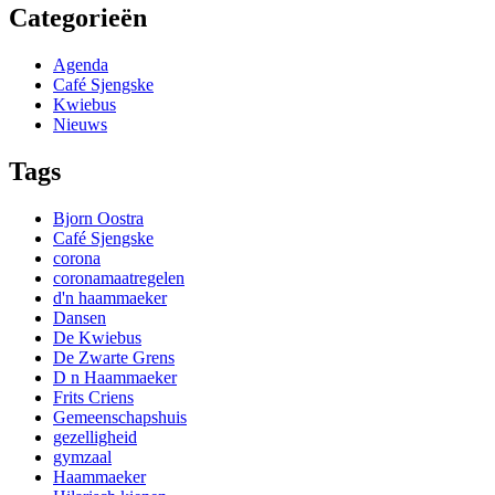
Categorieën
Agenda
Café Sjengske
Kwiebus
Nieuws
Tags
Bjorn Oostra
Café Sjengske
corona
coronamaatregelen
d'n haammaeker
Dansen
De Kwiebus
De Zwarte Grens
D n Haammaeker
Frits Criens
Gemeenschapshuis
gezelligheid
gymzaal
Haammaeker