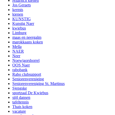
Hilarisch kienen
Jos Geraets
kermis
kienen
KUNSTIG
Kunstig Naer
kwiebus
Limburg
maas en neergalm
marokkaans koken
Mella
NAER
Neer
Noewjaorsborrel
OOS Naer
rabobank
Rabo clubsupport
Seniorenvereniging
Seniorenvereniging St. Martinus
Sjengske
sportzaal De Kwiebus
stijl dansen
tafeltennis
Thais koken
vacature