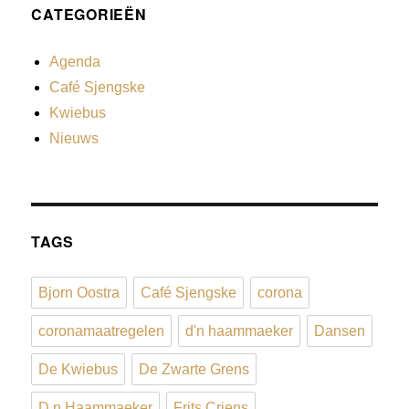
CATEGORIEËN
Agenda
Café Sjengske
Kwiebus
Nieuws
TAGS
Bjorn Oostra
Café Sjengske
corona
coronamaatregelen
d'n haammaeker
Dansen
De Kwiebus
De Zwarte Grens
D n Haammaeker
Frits Criens