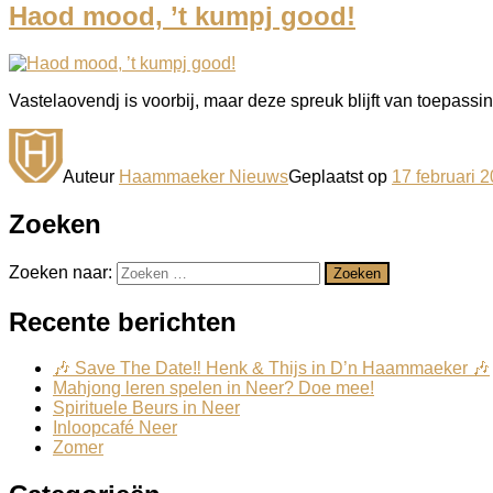
Haod mood, ’t kumpj good!
Vastelaovendj is voorbij, maar deze spreuk blijft van toepassin
Auteur
Haammaeker Nieuws
Geplaatst op
17 februari 
Zoeken
Zoeken naar:
Zoeken
Recente berichten
🎶 Save The Date‼️ Henk & Thijs in D’n Haammaeker 🎶
Mahjong leren spelen in Neer? Doe mee!
Spirituele Beurs in Neer
Inloopcafé Neer
Zomer