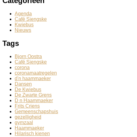
Categorieën
Agenda
Café Sjengske
Kwiebus
Nieuws
Tags
Bjorn Oostra
Café Sjengske
corona
coronamaatregelen
d'n haammaeker
Dansen
De Kwiebus
De Zwarte Grens
D n Haammaeker
Frits Criens
Gemeenschapshuis
gezelligheid
gymzaal
Haammaeker
Hilarisch kienen