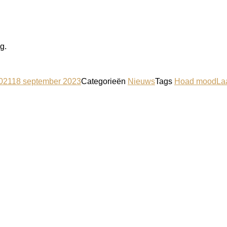
g.
2021
18 september 2023
Categorieën
Nieuws
Tags
Hoad mood
La