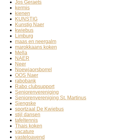
Jos Geraets
kermis
kienen
KUNSTIG
Kunstig Naer
kwiebus
Limburg
maas en neergalm
marokkaans koken
Mella
NAER
Neer
Noewjaorsborrel
OOS Naer
rabobank
Rabo clubsupport
Seniorenvereniging
Seniorenvereniging St. Martinus
Sjengske
sportzaal De Kwiebus
stijl dansen
tafeltennis
Thais koken
vacature
vasteloavend