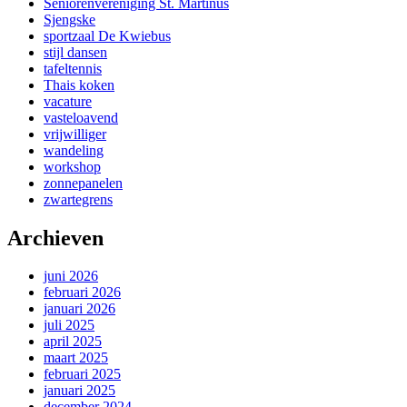
Seniorenvereniging St. Martinus
Sjengske
sportzaal De Kwiebus
stijl dansen
tafeltennis
Thais koken
vacature
vasteloavend
vrijwilliger
wandeling
workshop
zonnepanelen
zwartegrens
Archieven
juni 2026
februari 2026
januari 2026
juli 2025
april 2025
maart 2025
februari 2025
januari 2025
december 2024