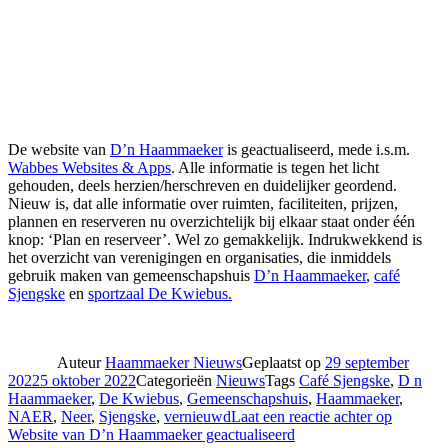
De website van
D’n Haammaeker
is geactualiseerd, mede i.s.m.
Wabbes Websites & Apps
. Alle informatie is tegen het licht
gehouden, deels herzien/herschreven en duidelijker geordend.
Nieuw is, dat alle informatie over ruimten, faciliteiten, prijzen,
plannen en reserveren nu overzichtelijk bij elkaar staat onder één
knop: ‘Plan en reserveer’. Wel zo gemakkelijk. Indrukwekkend is
het overzicht van verenigingen en organisaties, die inmiddels
gebruik maken van gemeenschapshuis
D’n Haammaeker
,
café
Sjengske
en
sportzaal De Kwiebus.
Auteur
Haammaeker Nieuws
Geplaatst op
29 september
2022
5 oktober 2022
Categorieën
Nieuws
Tags
Café Sjengske
,
D n
Haammaeker
,
De Kwiebus
,
Gemeenschapshuis
,
Haammaeker
,
NAER
,
Neer
,
Sjengske
,
vernieuwd
Laat een reactie achter
op
Website van D’n Haammaeker geactualiseerd