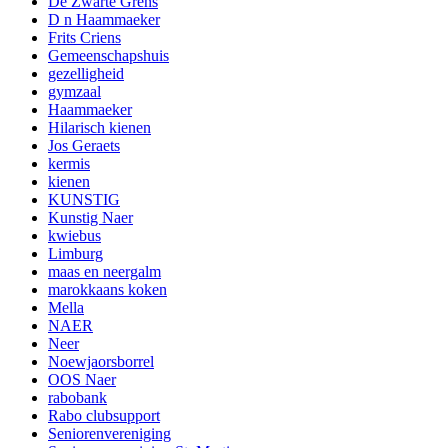
De Zwarte Grens
D n Haammaeker
Frits Criens
Gemeenschapshuis
gezelligheid
gymzaal
Haammaeker
Hilarisch kienen
Jos Geraets
kermis
kienen
KUNSTIG
Kunstig Naer
kwiebus
Limburg
maas en neergalm
marokkaans koken
Mella
NAER
Neer
Noewjaorsborrel
OOS Naer
rabobank
Rabo clubsupport
Seniorenvereniging