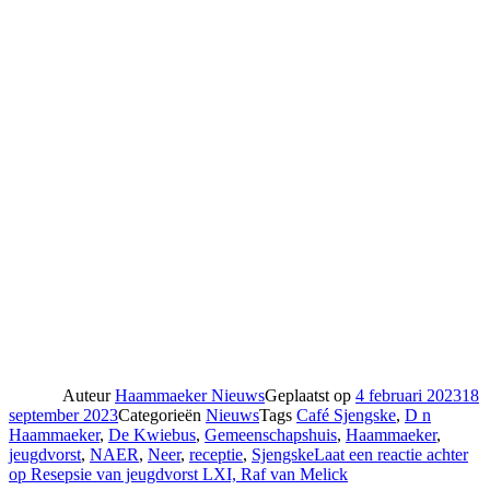
Auteur
Haammaeker Nieuws
Geplaatst op
4 februari 2023
18
september 2023
Categorieën
Nieuws
Tags
Café Sjengske
,
D n
Haammaeker
,
De Kwiebus
,
Gemeenschapshuis
,
Haammaeker
,
jeugdvorst
,
NAER
,
Neer
,
receptie
,
Sjengske
Laat een reactie achter
op Resepsie van jeugdvorst LXI, Raf van Melick