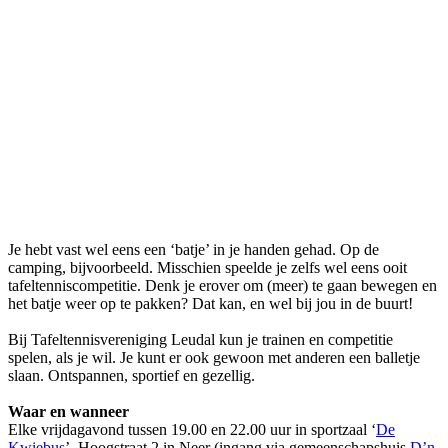
Je hebt vast wel eens een ‘batje’ in je handen gehad. Op de
camping, bijvoorbeeld. Misschien speelde je zelfs wel eens ooit
tafeltenniscompetitie. Denk je erover om (meer) te gaan bewegen en
het batje weer op te pakken? Dat kan, en wel bij jou in de buurt!
Bij Tafeltennisvereniging Leudal kun je trainen en competitie
spelen, als je wil. Je kunt er ook gewoon met anderen een balletje
slaan. Ontspannen, sportief en gezellig.
Waar en wanneer
Elke vrijdagavond tussen 19.00 en 22.00 uur in sportzaal ‘
De
Kwiebus
’, Hoogstraat 2 in Neer (ingang via gemeenschapshuis
D’n