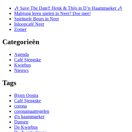
🎶 Save The Date‼️ Henk & Thijs in D’n Haammaeker 🎶
Mahjong leren spelen in Neer? Doe mee!
Spirituele Beurs in Neer
Inloopcafé Neer
Zomer
Categorieën
Agenda
Café Sjengske
Kwiebus
Nieuws
Tags
Bjorn Oostra
Café Sjengske
corona
coronamaatregelen
d'n haammaeker
Dansen
De Kwiebus