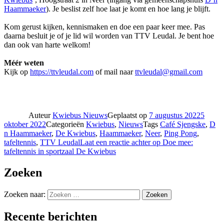
Haammaeker
). Je beslist zelf hoe laat je komt en hoe lang je blijft.
Kom gerust kijken, kennismaken en doe een paar keer mee. Pas
daarna besluit je of je lid wil worden van TTV Leudal. Je bent hoe
dan ook van harte welkom!
Méér weten
Kijk op
https://ttvleudal.com
of mail naar
ttvleudal@gmail.com
Auteur
Kwiebus Nieuws
Geplaatst op
7 augustus 2022
5
oktober 2022
Categorieën
Kwiebus
,
Nieuws
Tags
Café Sjengske
,
D
n Haammaeker
,
De Kwiebus
,
Haammaeker
,
Neer
,
Ping Pong
,
tafeltennis
,
TTV Leudal
Laat een reactie achter
op Doe mee:
tafeltennis in sportzaal De Kwiebus
Zoeken
Zoeken naar:
Zoeken
Recente berichten