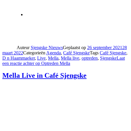
Auteur
Sjengske Nieuws
Geplaatst op
26 september 2021
28
maart 2022
Categorieën
Agenda
,
Café Sjengske
Tags
Café Sjengske
,
D n Haammaeker
,
Live
,
Mella
,
Mella live
,
optreden
,
Sjengske
Laat
een reactie achter
op Optreden Mella
Mella Live in Café Sjengske