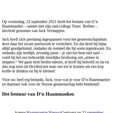
Op woensdag, 22 september 2021 heeft het bestuur van D’n
Haammaeker – samen met zijn oud-collega Truus Berben –
afscheid genomen van Jack Verstappen.
Jack heeft zich jarenlang ingespannen voor het gemeenschapshuis
door daar het zware poetswerk te verrichten. En dat deed hij bijna
altijd goedgeluimd, ondanks de rommel die hij soms tegenkwam. En
ondanks zijn leeftijd, zeventig jaren – je ziet het hem niet aan! –
vond hij het een behoorlijk moeilijke beslissing om „ermee te
stoppen.“ We gaan hem beslist missen, al heeft hij beloofd zo nu en
dan nog eens uit Heythuysen naar ons toe te komen om een kop
koffie te drinken en bij te kletsen!
Voor nu: heel erg bedankt, Jack, voor wat je voor D’n Haammaeker
en daarmee ook voor de Neerse gemeenschap hebt betekend!
Het bestuur van D‘n Haammaeker.
Auteur
Haammaeker Nieuws
Geplaatst op
22 september