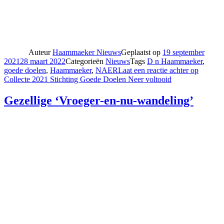
Auteur
Haammaeker Nieuws
Geplaatst op
19 september
2021
28 maart 2022
Categorieën
Nieuws
Tags
D n Haammaeker
,
goede doelen
,
Haammaeker
,
NAER
Laat een reactie achter
op
Collecte 2021 Stichting Goede Doelen Neer voltooid
Gezellige ‘Vroeger-en-nu-wandeling’