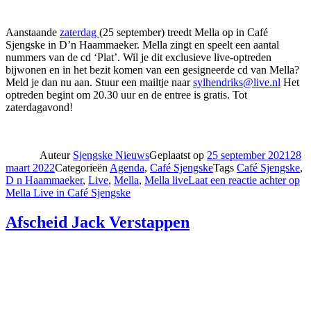
Aanstaande
zaterdag
(25 september) treedt Mella op in Café
Sjengske in D’n Haammaeker. Mella zingt en speelt een aantal
nummers van de cd ‘Plat’. Wil je dit exclusieve live-optreden
bijwonen en in het bezit komen van een gesigneerde cd van Mella?
Meld je dan nu aan. Stuur een mailtje naar
sylhendriks@live.nl
Het
optreden begint om 20.30 uur en de entree is gratis. Tot
zaterdagavond!
Auteur
Sjengske Nieuws
Geplaatst op
25 september 2021
28
maart 2022
Categorieën
Agenda
,
Café Sjengske
Tags
Café Sjengske
,
D n Haammaeker
,
Live
,
Mella
,
Mella live
Laat een reactie achter
op
Mella Live in Café Sjengske
Afscheid Jack Verstappen