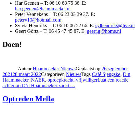
Har Geenen – T: 06 10 68 75 36. E:
har.geenen@haammaeker.nl
Peter Vennekens – T: 06 23 03 39 37. E:
peterv10@hotmail.com
Sylvia Hendriks – T: 06 10 06 52 66. E:
sylhendriks@live.nl
Geert Görtz – T: 06 45 47 45 87. E:
geert.g@home.nl
Doen!
Auteur
Haammaeker Nieuws
Geplaatst op
26 september
2021
28 maart 2022
Categorieën
Nieuws
Tags
Café Sjengske
,
D n
Haammaeker
,
NAER
,
oproepkracht
,
vrijwilliger
Laat een reactie
achter
op D’n Haammaeker zoekt …
Optreden Mella