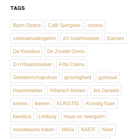
TAGS
Bjorn Oostra
Café Sjengske
corona
coronamaatregelen
d'n haammaeker
Dansen
De Kwiebus
De Zwarte Grens
D n Haammaeker
Frits Criens
Gemeenschapshuis
gezelligheid
gymzaal
Haammaeker
Hilarisch kienen
Jos Geraets
kermis
kienen
KUNSTIG
Kunstig Naer
kwiebus
Limburg
maas en neergalm
marokkaans koken
Mella
NAER
Neer