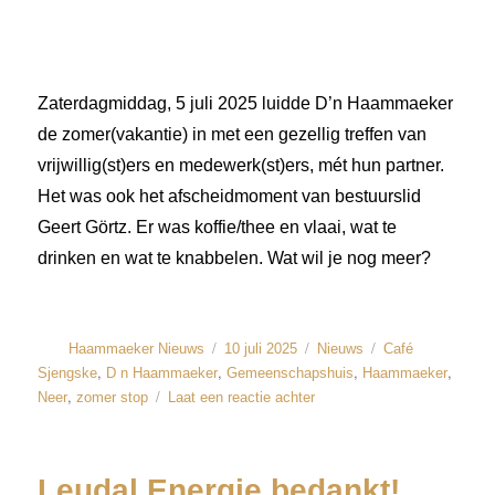
Zaterdagmiddag, 5 juli 2025 luidde D’n Haammaeker
de zomer(vakantie) in met een gezellig treffen van
vrijwillig(st)ers en medewerk(st)ers, mét hun partner.
Het was ook het afscheidmoment van bestuurslid
Geert Görtz. Er was koffie/thee en vlaai, wat te
drinken en wat te knabbelen. Wat wil je nog meer?
Haammaeker Nieuws
10 juli 2025
Nieuws
Café
,
,
,
,
Sjengske
D n Haammaeker
Gemeenschapshuis
Haammaeker
,
Neer
zomer stop
Laat een reactie achter
Leudal Energie bedankt!