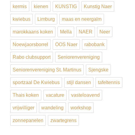
kermis
kienen
KUNSTIG
Kunstig Naer
kwiebus
Limburg
maas en neergalm
marokkaans koken
Mella
NAER
Neer
Noewjaorsborrel
OOS Naer
rabobank
Rabo clubsupport
Seniorenvereniging
Seniorenvereniging St. Martinus
Sjengske
sportzaal De Kwiebus
stijl dansen
tafeltennis
Thais koken
vacature
vasteloavend
vrijwilliger
wandeling
workshop
zonnepanelen
zwartegrens