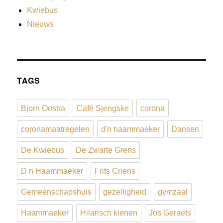
Kwiebus
Nieuws
TAGS
Bjorn Oostra
Café Sjengske
corona
coronamaatregelen
d'n haammaeker
Dansen
De Kwiebus
De Zwarte Grens
D n Haammaeker
Frits Criens
Gemeenschapshuis
gezelligheid
gymzaal
Haammaeker
Hilarisch kienen
Jos Geraets