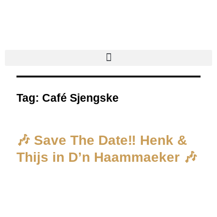
Tag:
Café Sjengske
🎶 Save The Date‼️ Henk &
Thijs in D’n Haammaeker 🎶