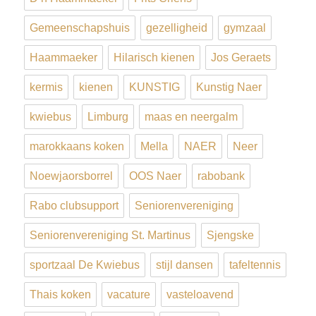
Gemeenschapshuis
gezelligheid
gymzaal
Haammaeker
Hilarisch kienen
Jos Geraets
kermis
kienen
KUNSTIG
Kunstig Naer
kwiebus
Limburg
maas en neergalm
marokkaans koken
Mella
NAER
Neer
Noewjaorsborrel
OOS Naer
rabobank
Rabo clubsupport
Seniorenvereniging
Seniorenvereniging St. Martinus
Sjengske
sportzaal De Kwiebus
stijl dansen
tafeltennis
Thais koken
vacature
vasteloavend