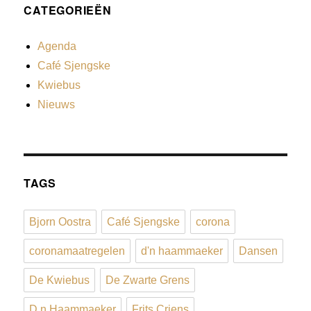
CATEGORIEËN
Agenda
Café Sjengske
Kwiebus
Nieuws
TAGS
Bjorn Oostra
Café Sjengske
corona
coronamaatregelen
d'n haammaeker
Dansen
De Kwiebus
De Zwarte Grens
D n Haammaeker
Frits Criens