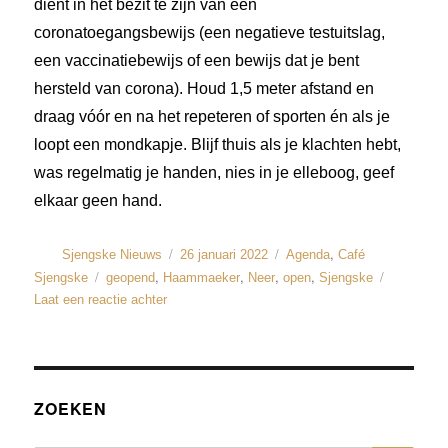
dient in het bezit te zijn van een
coronatoegangsbewijs (een negatieve testuitslag,
een vaccinatiebewijs of een bewijs dat je bent
hersteld van corona). Houd 1,5 meter afstand en
draag vóór en na het repeteren of sporten én als je
loopt een mondkapje. Blijf thuis als je klachten hebt,
was regelmatig je handen, nies in je elleboog, geef
elkaar geen hand.
,
Sjengske Nieuws
26 januari 2022
Agenda
Café
,
,
,
,
Sjengske
geopend
Haammaeker
Neer
open
Sjengske
Laat een reactie achter
ZOEKEN