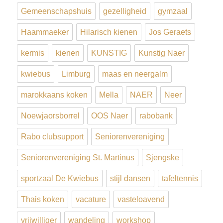
Gemeenschapshuis
gezelligheid
gymzaal
Haammaeker
Hilarisch kienen
Jos Geraets
kermis
kienen
KUNSTIG
Kunstig Naer
kwiebus
Limburg
maas en neergalm
marokkaans koken
Mella
NAER
Neer
Noewjaorsborrel
OOS Naer
rabobank
Rabo clubsupport
Seniorenvereniging
Seniorenvereniging St. Martinus
Sjengske
sportzaal De Kwiebus
stijl dansen
tafeltennis
Thais koken
vacature
vasteloavend
vrijwilliger
wandeling
workshop