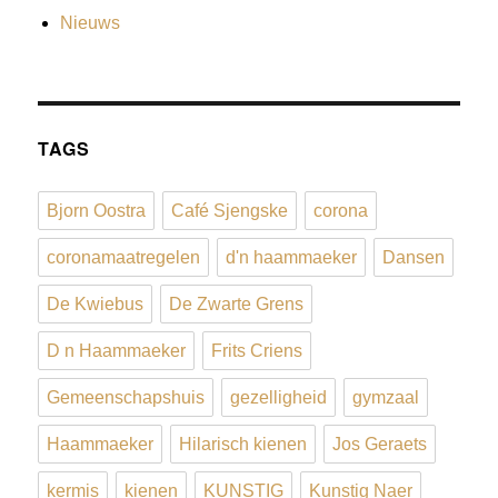
Nieuws
TAGS
Bjorn Oostra
Café Sjengske
corona
coronamaatregelen
d'n haammaeker
Dansen
De Kwiebus
De Zwarte Grens
D n Haammaeker
Frits Criens
Gemeenschapshuis
gezelligheid
gymzaal
Haammaeker
Hilarisch kienen
Jos Geraets
kermis
kienen
KUNSTIG
Kunstig Naer