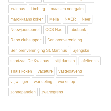
kwiebus
Limburg
maas en neergalm
marokkaans koken
Mella
NAER
Neer
Noewjaorsborrel
OOS Naer
rabobank
Rabo clubsupport
Seniorenvereniging
Seniorenvereniging St. Martinus
Sjengske
sportzaal De Kwiebus
stijl dansen
tafeltennis
Thais koken
vacature
vasteloavend
vrijwilliger
wandeling
workshop
zonnepanelen
zwartegrens