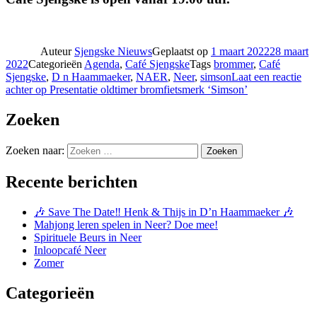
Auteur
Sjengske Nieuws
Geplaatst op
1 maart 2022
28 maart
2022
Categorieën
Agenda
,
Café Sjengske
Tags
brommer
,
Café
Sjengske
,
D n Haammaeker
,
NAER
,
Neer
,
simson
Laat een reactie
achter
op Presentatie oldtimer bromfietsmerk ‘Simson’
Zoeken
Zoeken naar:
Zoeken
Recente berichten
🎶 Save The Date‼️ Henk & Thijs in D’n Haammaeker 🎶
Mahjong leren spelen in Neer? Doe mee!
Spirituele Beurs in Neer
Inloopcafé Neer
Zomer
Categorieën