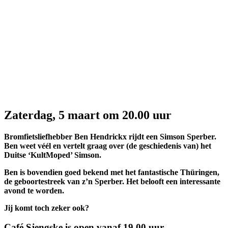
Zaterdag, 5 maart om 20.00 uur
Bromfietsliefhebber Ben Hendrickx rijdt een Simson Sperber.
Ben weet véél en vertelt graag over (de geschiedenis van) het
Duitse ‘KultMoped’ Simson.
Ben is bovendien goed bekend met het fantastische Thüringen,
de geboortestreek van z’n Sperber. Het belooft een interessante
avond te worden.
Jij komt toch zeker ook?
Café Sjengske is open vanaf 19.00 uur.