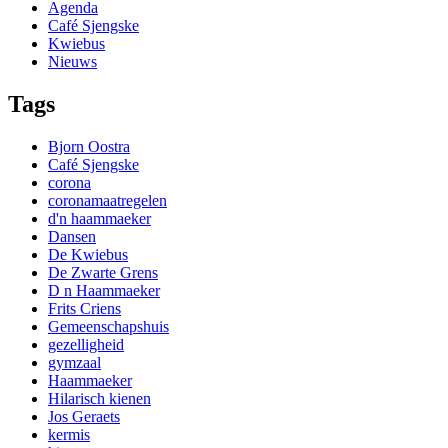
Agenda
Café Sjengske
Kwiebus
Nieuws
Tags
Bjorn Oostra
Café Sjengske
corona
coronamaatregelen
d'n haammaeker
Dansen
De Kwiebus
De Zwarte Grens
D n Haammaeker
Frits Criens
Gemeenschapshuis
gezelligheid
gymzaal
Haammaeker
Hilarisch kienen
Jos Geraets
kermis