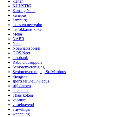
kienen
KUNSTIG
Kunstig Naer
kwiebus
Limburg
maas en neergalm
marokkaans koken
Mella
NAER
Neer
Noewjaorsborrel
OOS Naer
rabobank
Rabo clubsupport
Seniorenvereniging
Seniorenvereniging St. Martinus
Sjengske
sportzaal De Kwiebus
stijl dansen
tafeltennis
Thais koken
vacature
vasteloavend
vrijwilliger
wandeling