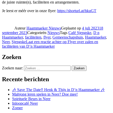
de juiste ruimte(n), faciliteiten en arrangementen.
Je leest er méér over in onze flyer:
https://shorturl.at/hkuGT
Auteur
Haammaeker Nieuws
Geplaatst op
4 juli 2023
18
september 2023
Categorieën
Nieuws
Tags
Café Sjengske
,
D n
Haammaeker
,
faciliteiten
,
flyer
,
Gemeenschapshuis
,
Haammaeker
,
Neer
,
Sjengske
Laat een reactie achter
op Flyer over zalen en
faciliteiten van D’n Haammaeker
Zoeken
Zoeken naar:
Zoeken
Recente berichten
🎶 Save The Date‼️ Henk & Thijs in D’n Haammaeker 🎶
Mahjong leren spelen in Neer? Doe mee!
Spirituele Beurs in Neer
Inloopcafé Neer
Zomer