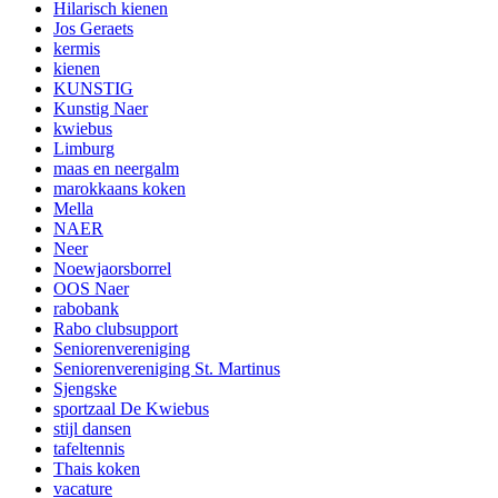
Hilarisch kienen
Jos Geraets
kermis
kienen
KUNSTIG
Kunstig Naer
kwiebus
Limburg
maas en neergalm
marokkaans koken
Mella
NAER
Neer
Noewjaorsborrel
OOS Naer
rabobank
Rabo clubsupport
Seniorenvereniging
Seniorenvereniging St. Martinus
Sjengske
sportzaal De Kwiebus
stijl dansen
tafeltennis
Thais koken
vacature