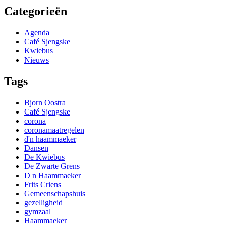
Categorieën
Agenda
Café Sjengske
Kwiebus
Nieuws
Tags
Bjorn Oostra
Café Sjengske
corona
coronamaatregelen
d'n haammaeker
Dansen
De Kwiebus
De Zwarte Grens
D n Haammaeker
Frits Criens
Gemeenschapshuis
gezelligheid
gymzaal
Haammaeker