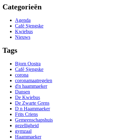
Categorieën
Agenda
Café Sjengske
Kwiebus
Nieuws
Tags
Bjorn Oostra
Café Sjengske
corona
coronamaatregelen
d'n haammaeker
Dansen
De Kwiebus
De Zwarte Grens
D n Haammaeker
Frits Criens
Gemeenschapshuis
gezelligheid
gymzaal
Haammaeker