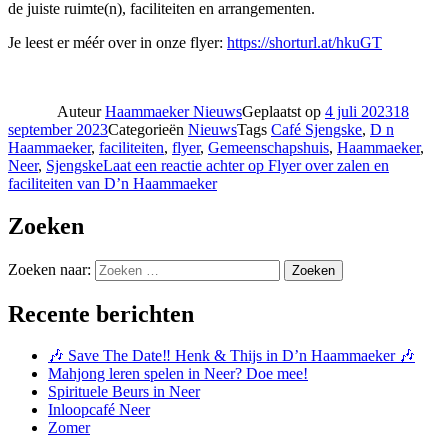
de juiste ruimte(n), faciliteiten en arrangementen.
Je leest er méér over in onze flyer:
https://shorturl.at/hkuGT
Auteur
Haammaeker Nieuws
Geplaatst op
4 juli 2023
18
september 2023
Categorieën
Nieuws
Tags
Café Sjengske
,
D n
Haammaeker
,
faciliteiten
,
flyer
,
Gemeenschapshuis
,
Haammaeker
,
Neer
,
Sjengske
Laat een reactie achter
op Flyer over zalen en
faciliteiten van D’n Haammaeker
Zoeken
Zoeken naar:
Zoeken
Recente berichten
🎶 Save The Date‼️ Henk & Thijs in D’n Haammaeker 🎶
Mahjong leren spelen in Neer? Doe mee!
Spirituele Beurs in Neer
Inloopcafé Neer
Zomer