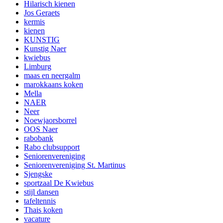
Hilarisch kienen
Jos Geraets
kermis
kienen
KUNSTIG
Kunstig Naer
kwiebus
Limburg
maas en neergalm
marokkaans koken
Mella
NAER
Neer
Noewjaorsborrel
OOS Naer
rabobank
Rabo clubsupport
Seniorenvereniging
Seniorenvereniging St. Martinus
Sjengske
sportzaal De Kwiebus
stijl dansen
tafeltennis
Thais koken
vacature