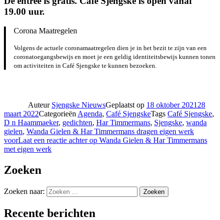
De entree is gratis. Café Sjengske is open vanaf
19.00 uur.
Corona Maatregelen
Volgens de actuele coronamaatregelen dien je in het bezit te zijn van een
coronatoegangsbewijs en moet je een geldig identiteitsbewijs kunnen tonen
om activiteiten in Café Sjengske te kunnen bezoeken.
Auteur
Sjengske Nieuws
Geplaatst op
18 oktober 2021
28
maart 2022
Categorieën
Agenda
,
Café Sjengske
Tags
Café Sjengske
,
D n Haammaeker
,
gedichten
,
Har Timmermans
,
Sjengske
,
wanda
gielen
,
Wanda Gielen & Har Timmermans dragen eigen werk
voor
Laat een reactie achter
op Wanda Gielen & Har Timmermans
met eigen werk
Zoeken
Zoeken naar:
Zoeken
Recente berichten