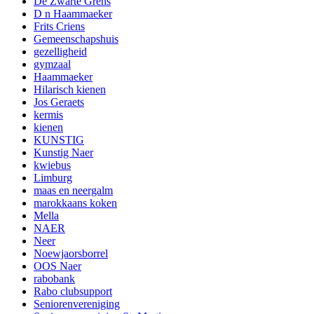
De Zwarte Grens
D n Haammaeker
Frits Criens
Gemeenschapshuis
gezelligheid
gymzaal
Haammaeker
Hilarisch kienen
Jos Geraets
kermis
kienen
KUNSTIG
Kunstig Naer
kwiebus
Limburg
maas en neergalm
marokkaans koken
Mella
NAER
Neer
Noewjaorsborrel
OOS Naer
rabobank
Rabo clubsupport
Seniorenvereniging