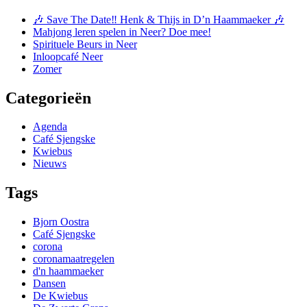
🎶 Save The Date‼️ Henk & Thijs in D’n Haammaeker 🎶
Mahjong leren spelen in Neer? Doe mee!
Spirituele Beurs in Neer
Inloopcafé Neer
Zomer
Categorieën
Agenda
Café Sjengske
Kwiebus
Nieuws
Tags
Bjorn Oostra
Café Sjengske
corona
coronamaatregelen
d'n haammaeker
Dansen
De Kwiebus