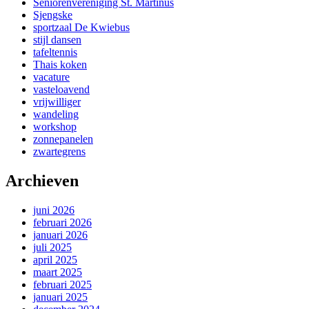
Seniorenvereniging St. Martinus
Sjengske
sportzaal De Kwiebus
stijl dansen
tafeltennis
Thais koken
vacature
vasteloavend
vrijwilliger
wandeling
workshop
zonnepanelen
zwartegrens
Archieven
juni 2026
februari 2026
januari 2026
juli 2025
april 2025
maart 2025
februari 2025
januari 2025