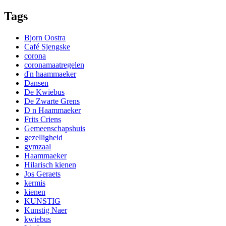
Tags
Bjorn Oostra
Café Sjengske
corona
coronamaatregelen
d'n haammaeker
Dansen
De Kwiebus
De Zwarte Grens
D n Haammaeker
Frits Criens
Gemeenschapshuis
gezelligheid
gymzaal
Haammaeker
Hilarisch kienen
Jos Geraets
kermis
kienen
KUNSTIG
Kunstig Naer
kwiebus