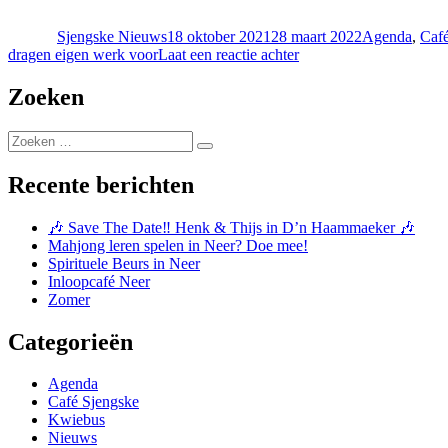
Auteur
Geplaatst
Categorieën
op
Sjengske Nieuws
18 oktober 2021
28 maart 2022
Agenda
,
Café
op
dragen eigen werk voor
Laat een reactie achter
Wanda
Gielen
Zoeken
&
Har
Zoeken
Timmermans
Zoeken
naar:
met
eigen
Recente berichten
werk
🎶 Save The Date‼️ Henk & Thijs in D’n Haammaeker 🎶
Mahjong leren spelen in Neer? Doe mee!
Spirituele Beurs in Neer
Inloopcafé Neer
Zomer
Categorieën
Agenda
Café Sjengske
Kwiebus
Nieuws