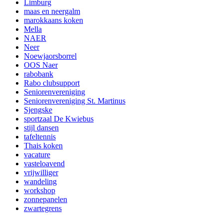
Limburg
maas en neergalm
marokkaans koken
Mella
NAER
Neer
Noewjaorsborrel
OOS Naer
rabobank
Rabo clubsupport
Seniorenvereniging
Seniorenvereniging St. Martinus
Sjengske
sportzaal De Kwiebus
stijl dansen
tafeltennis
Thais koken
vacature
vasteloavend
vrijwilliger
wandeling
workshop
zonnepanelen
zwartegrens