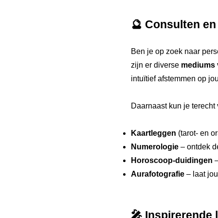
🔮 Consulten en
Ben je op zoek naar pers
zijn er diverse
mediums v
intuïtief afstemmen op jou
Daarnaast kun je terecht 
Kaartleggen
(tarot- en o
Numerologie
– ontdek d
Horoscoop-duidingen
–
Aurafotografie
– laat jo
🎤 Inspirerende 