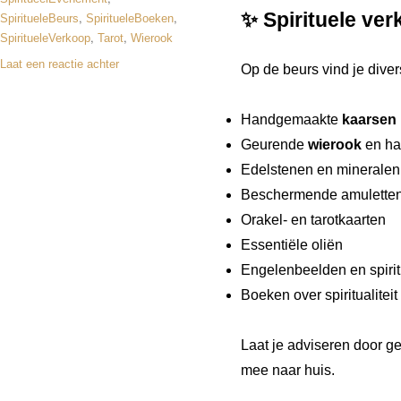
✨ Spirituele ve
,
,
SpiritueleBeurs
SpiritueleBoeken
,
,
SpiritueleVerkoop
Tarot
Wierook
Laat een reactie achter
Op de beurs vind je diver
Handgemaakte
kaarsen
Geurende
wierook
en ha
Edelstenen en mineralen
Beschermende amuletten
Orakel- en tarotkaarten
Essentiële oliën
Engelenbeelden en spirit
Boeken over spiritualitei
Laat je adviseren door g
mee naar huis.