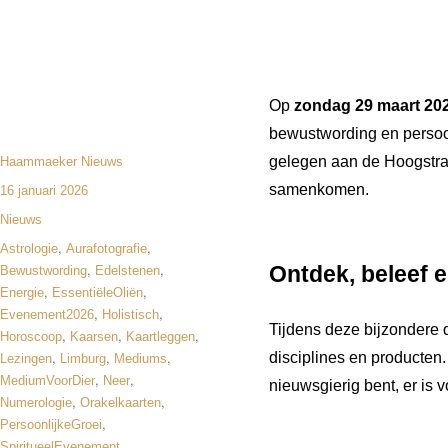
Op
zondag 29 maart 20
bewustwording en persoo
gelegen aan de Hoogstraat
Haammaeker Nieuws
samenkomen.
16 januari 2026
Nieuws
,
,
Astrologie
Aurafotografie
,
,
Ontdek, beleef e
Bewustwording
Edelstenen
,
,
Energie
EssentiëleOliën
,
,
Evenement2026
Holistisch
Tijdens deze bijzondere 
,
,
,
Horoscoop
Kaarsen
Kaartleggen
,
,
,
disciplines en producten. 
Lezingen
Limburg
Mediums
,
,
MediumVoorDier
Neer
nieuwsgierig bent, er is v
,
,
Numerologie
Orakelkaarten
,
PersoonlijkeGroei
,
SpiritueelEvenement