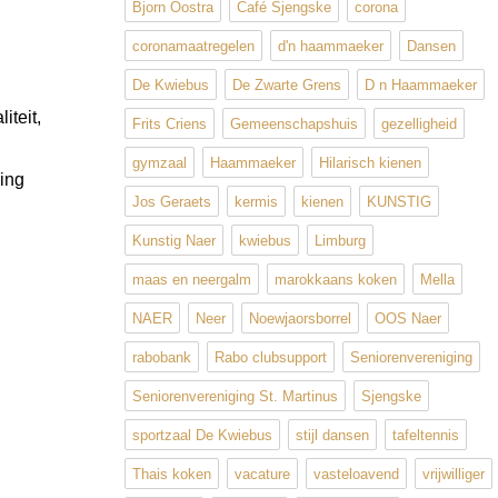
Bjorn Oostra
Café Sjengske
corona
coronamaatregelen
d'n haammaeker
Dansen
De Kwiebus
De Zwarte Grens
D n Haammaeker
iteit,
Frits Criens
Gemeenschapshuis
gezelligheid
gymzaal
Haammaeker
Hilarisch kienen
ving
Jos Geraets
kermis
kienen
KUNSTIG
Kunstig Naer
kwiebus
Limburg
maas en neergalm
marokkaans koken
Mella
NAER
Neer
Noewjaorsborrel
OOS Naer
rabobank
Rabo clubsupport
Seniorenvereniging
Seniorenvereniging St. Martinus
Sjengske
sportzaal De Kwiebus
stijl dansen
tafeltennis
Thais koken
vacature
vasteloavend
vrijwilliger