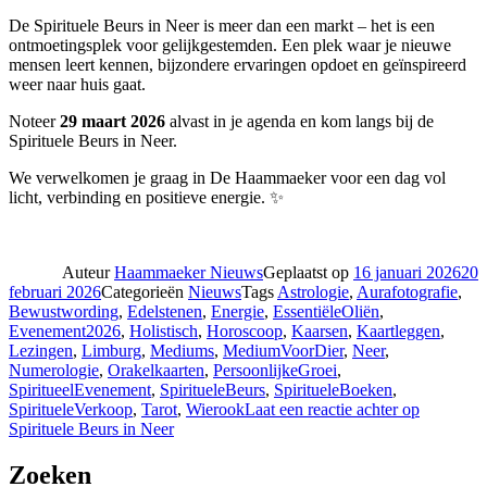
De Spirituele Beurs in Neer is meer dan een markt – het is een
ontmoetingsplek voor gelijkgestemden. Een plek waar je nieuwe
mensen leert kennen, bijzondere ervaringen opdoet en geïnspireerd
weer naar huis gaat.
Noteer
29 maart 2026
alvast in je agenda en kom langs bij de
Spirituele Beurs in Neer.
We verwelkomen je graag in De Haammaeker voor een dag vol
licht, verbinding en positieve energie. ✨
Auteur
Haammaeker Nieuws
Geplaatst op
16 januari 2026
20
februari 2026
Categorieën
Nieuws
Tags
Astrologie
,
Aurafotografie
,
Bewustwording
,
Edelstenen
,
Energie
,
EssentiëleOliën
,
Evenement2026
,
Holistisch
,
Horoscoop
,
Kaarsen
,
Kaartleggen
,
Lezingen
,
Limburg
,
Mediums
,
MediumVoorDier
,
Neer
,
Numerologie
,
Orakelkaarten
,
PersoonlijkeGroei
,
SpiritueelEvenement
,
SpiritueleBeurs
,
SpiritueleBoeken
,
SpiritueleVerkoop
,
Tarot
,
Wierook
Laat een reactie achter
op
Spirituele Beurs in Neer
Zoeken