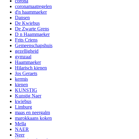
corona
coronamaatregelen
d'n haammaeker
Dansen
De Kwiebus
De Zwarte Grens
D n Haammaeker
Frits Criens
Gemeenschapshuis
gezelligheid
gymzaal
Haammaeker
Hilarisch kienen
Jos Geraets
kermis
kienen
KUNSTIG
Kunstig Naer
kwiebus
Limburg
maas en neergalm
marokkaans koken
Mella
NAER
Neer