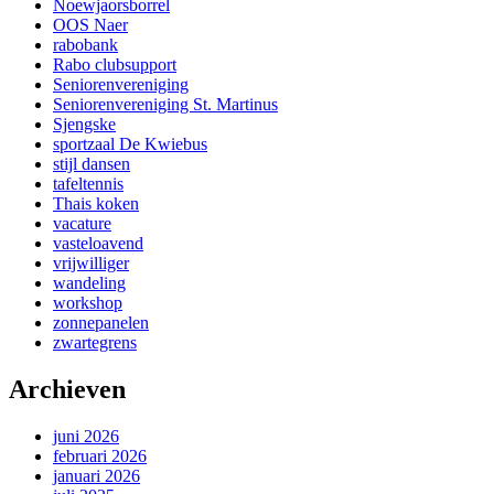
Noewjaorsborrel
OOS Naer
rabobank
Rabo clubsupport
Seniorenvereniging
Seniorenvereniging St. Martinus
Sjengske
sportzaal De Kwiebus
stijl dansen
tafeltennis
Thais koken
vacature
vasteloavend
vrijwilliger
wandeling
workshop
zonnepanelen
zwartegrens
Archieven
juni 2026
februari 2026
januari 2026