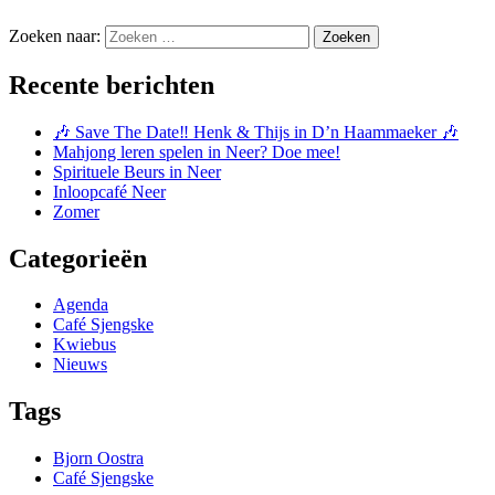
Zoeken naar:
Zoeken
Recente berichten
🎶 Save The Date‼️ Henk & Thijs in D’n Haammaeker 🎶
Mahjong leren spelen in Neer? Doe mee!
Spirituele Beurs in Neer
Inloopcafé Neer
Zomer
Categorieën
Agenda
Café Sjengske
Kwiebus
Nieuws
Tags
Bjorn Oostra
Café Sjengske