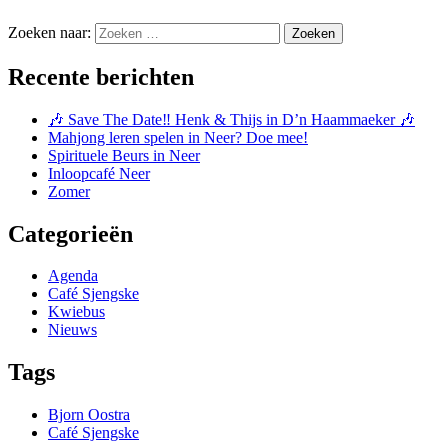
Zoeken naar:
Zoeken
Recente berichten
🎶 Save The Date‼️ Henk & Thijs in D’n Haammaeker 🎶
Mahjong leren spelen in Neer? Doe mee!
Spirituele Beurs in Neer
Inloopcafé Neer
Zomer
Categorieën
Agenda
Café Sjengske
Kwiebus
Nieuws
Tags
Bjorn Oostra
Café Sjengske