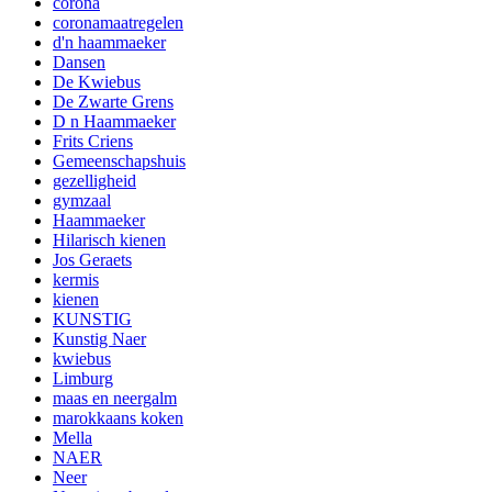
corona
coronamaatregelen
d'n haammaeker
Dansen
De Kwiebus
De Zwarte Grens
D n Haammaeker
Frits Criens
Gemeenschapshuis
gezelligheid
gymzaal
Haammaeker
Hilarisch kienen
Jos Geraets
kermis
kienen
KUNSTIG
Kunstig Naer
kwiebus
Limburg
maas en neergalm
marokkaans koken
Mella
NAER
Neer