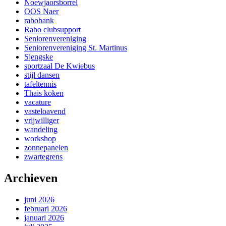
Noewjaorsborrel
OOS Naer
rabobank
Rabo clubsupport
Seniorenvereniging
Seniorenvereniging St. Martinus
Sjengske
sportzaal De Kwiebus
stijl dansen
tafeltennis
Thais koken
vacature
vasteloavend
vrijwilliger
wandeling
workshop
zonnepanelen
zwartegrens
Archieven
juni 2026
februari 2026
januari 2026