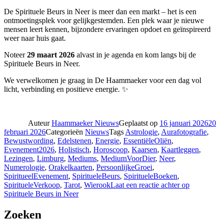
De Spirituele Beurs in Neer is meer dan een markt – het is een
ontmoetingsplek voor gelijkgestemden. Een plek waar je nieuwe
mensen leert kennen, bijzondere ervaringen opdoet en geïnspireerd
weer naar huis gaat.
Noteer
29 maart 2026
alvast in je agenda en kom langs bij de
Spirituele Beurs in Neer.
We verwelkomen je graag in De Haammaeker voor een dag vol
licht, verbinding en positieve energie. ✨
Auteur
Haammaeker Nieuws
Geplaatst op
16 januari 2026
20
februari 2026
Categorieën
Nieuws
Tags
Astrologie
,
Aurafotografie
,
Bewustwording
,
Edelstenen
,
Energie
,
EssentiëleOliën
,
Evenement2026
,
Holistisch
,
Horoscoop
,
Kaarsen
,
Kaartleggen
,
Lezingen
,
Limburg
,
Mediums
,
MediumVoorDier
,
Neer
,
Numerologie
,
Orakelkaarten
,
PersoonlijkeGroei
,
SpiritueelEvenement
,
SpiritueleBeurs
,
SpiritueleBoeken
,
SpiritueleVerkoop
,
Tarot
,
Wierook
Laat een reactie achter
op
Spirituele Beurs in Neer
Zoeken